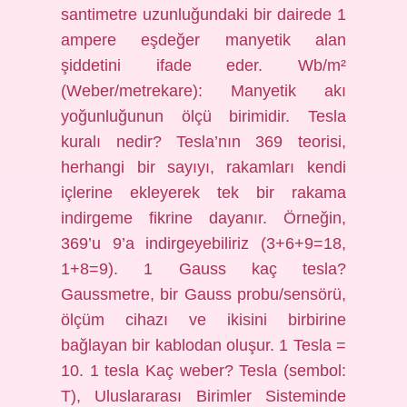
santimetre uzunluğundaki bir dairede 1
ampere eşdeğer manyetik alan
şiddetini ifade eder. Wb/m²
(Weber/metrekare): Manyetik akı
yoğunluğunun ölçü birimidir. Tesla
kuralı nedir? Tesla’nın 369 teorisi,
herhangi bir sayıyı, rakamları kendi
içlerine ekleyerek tek bir rakama
indirgeme fikrine dayanır. Örneğin,
369’u 9’a indirgeyebiliriz (3+6+9=18,
1+8=9). 1 Gauss kaç tesla?
Gaussmetre, bir Gauss probu/sensörü,
ölçüm cihazı ve ikisini birbirine
bağlayan bir kablodan oluşur. 1 Tesla =
10. 1 tesla Kaç weber? Tesla (sembol:
T), Uluslararası Birimler Sisteminde