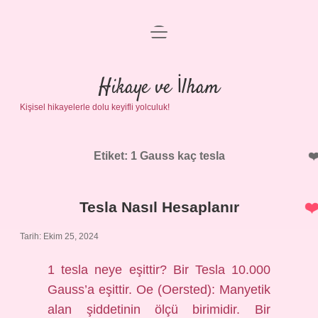
menüyü
Anasayfa
aç
Gizlilik Politikası
Hikaye ve İlham
Kişisel hikayelerle dolu keyifli yolculuk!
Yasal Uyarı
Hakkımızda
Etiket:
1 Gauss kaç tesla
Tesla Nasıl Hesaplanır
Tarih: Ekim 25, 2024
1 tesla neye eşittir? Bir Tesla 10.000
Gauss’a eşittir. Oe (Oersted): Manyetik
alan şiddetinin ölçü birimidir. Bir