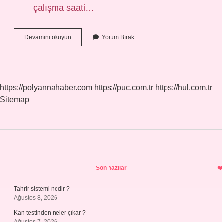
çalışma saati…
12
Devamını okuyun
Yorum Bırak
Saat
Mesai
Ücreti
Ne
Kadar
https://polyannahaber.com
https://puc.com.tr
https://hul.com.tr
Sitemap
Sidebar
Son Yazılar
Tahrir sistemi nedir ?
Ağustos 8, 2026
Kan testinden neler çıkar ?
Ağustos 7, 2026