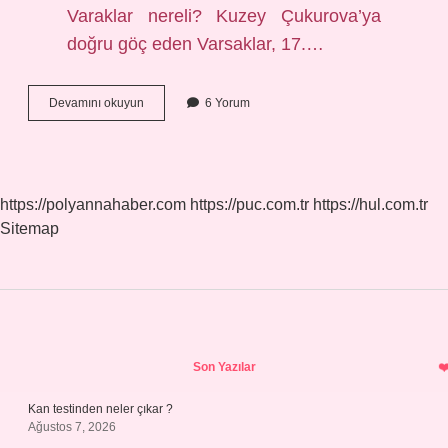
Varaklar nereli? Kuzey Çukurova’ya
doğru göç eden Varsaklar, 17.…
Osmanlıda
Devamını okuyun
6 Yorum
Varak
Nedir
https://polyannahaber.com
https://puc.com.tr
https://hul.com.tr
Sitemap
Sidebar
Son Yazılar
Kan testinden neler çıkar ?
Ağustos 7, 2026