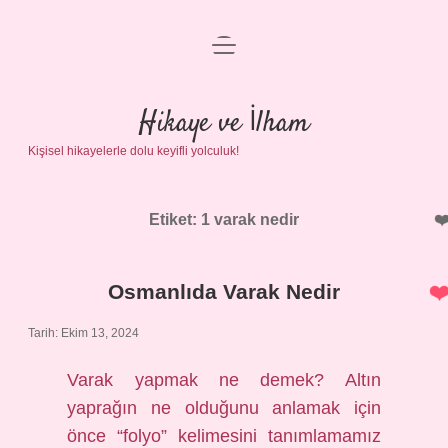
menüyü
Anasayfa
aç
Gizlilik Politikası
Hikaye ve İlham
Kişisel hikayelerle dolu keyifli yolculuk!
Yasal Uyarı
Hakkımızda
Etiket:
1 varak nedir
Osmanlıda Varak Nedir
Tarih: Ekim 13, 2024
Varak yapmak ne demek? Altın
yaprağın ne olduğunu anlamak için
önce “folyo” kelimesini tanımlamamız