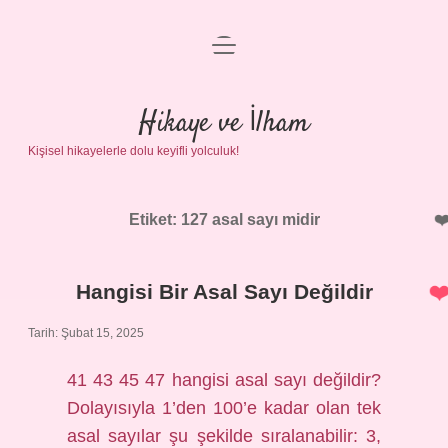
menüyü
Anasayfa
aç
Gizlilik Politikası
Hikaye ve İlham
Kişisel hikayelerle dolu keyifli yolculuk!
Yasal Uyarı
Hakkımızda
Etiket:
127 asal sayı midir
Hangisi Bir Asal Sayı Değildir
Tarih: Şubat 15, 2025
41 43 45 47 hangisi asal sayı değildir?
Dolayısıyla 1’den 100’e kadar olan tek
asal sayılar şu şekilde sıralanabilir: 3,