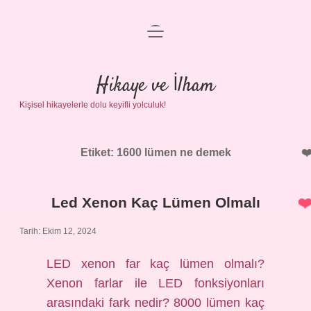
menüyü
Anasayfa
aç
Gizlilik Politikası
Hikaye ve İlham
Kişisel hikayelerle dolu keyifli yolculuk!
Yasal Uyarı
Hakkımızda
Etiket:
1600 lümen ne demek
Led Xenon Kaç Lümen Olmalı
Tarih: Ekim 12, 2024
LED xenon far kaç lümen olmalı?
Xenon farlar ile LED fonksiyonları
arasındaki fark nedir? 8000 lümen kaç