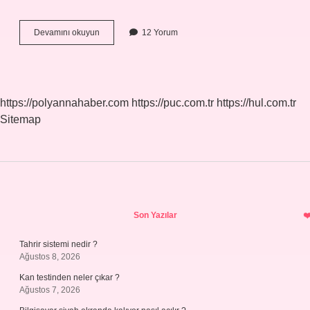
Led
Devamını okuyun
12 Yorum
Xenon
Kaç
Lümen
Olmalı
https://polyannahaber.com
https://puc.com.tr
https://hul.com.tr
Sitemap
Sidebar
Son Yazılar
Tahrir sistemi nedir ?
Ağustos 8, 2026
Kan testinden neler çıkar ?
Ağustos 7, 2026