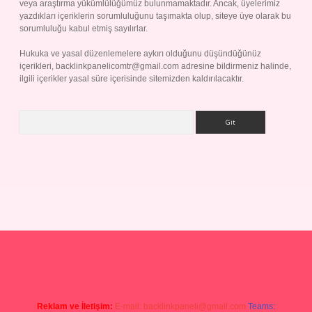
veya araştırma yükümlülüğümüz bulunmamaktadır. Ancak, üyelerimiz
yazdıkları içeriklerin sorumluluğunu taşımakta olup, siteye üye olarak bu
sorumluluğu kabul etmiş sayılırlar.
Hukuka ve yasal düzenlemelere aykırı olduğunu düşündüğünüz
içerikleri,
backlinkpanelicomtr@gmail.com
adresine bildirmeniz halinde,
ilgili içerikler yasal süre içerisinde sitemizden kaldırılacaktır.
Arama
 yap
Reklam ve İletişim:
E-mail:
backlinkpaneli@gmail.com
Teams: