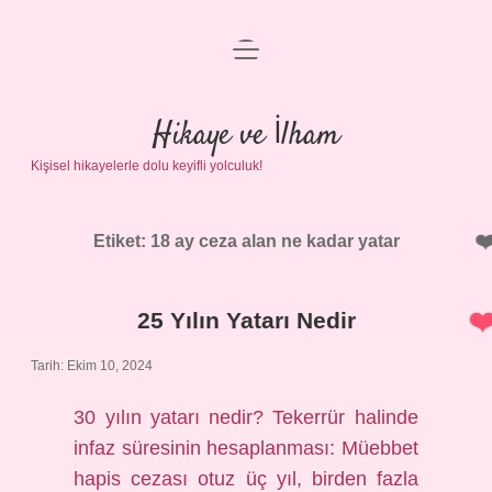
menüyü
Anasayfa
aç
Gizlilik Politikası
Hikaye ve İlham
Kişisel hikayelerle dolu keyifli yolculuk!
Yasal Uyarı
Hakkımızda
Etiket:
18 ay ceza alan ne kadar yatar
25 Yılın Yatarı Nedir
Tarih: Ekim 10, 2024
30 yılın yatarı nedir? Tekerrür halinde
infaz süresinin hesaplanması: Müebbet
hapis cezası otuz üç yıl, birden fazla