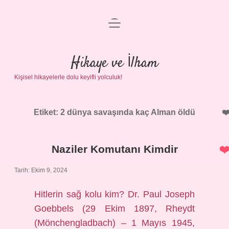
menüyü
Anasayfa
aç
Gizlilik Politikası
Hikaye ve İlham
Kişisel hikayelerle dolu keyifli yolculuk!
Yasal Uyarı
Hakkımızda
Etiket:
2 dünya savaşında kaç Alman öldü
Naziler Komutanı Kimdir
Tarih: Ekim 9, 2024
Hitlerin sağ kolu kim? Dr. Paul Joseph
Goebbels (29 Ekim 1897, Rheydt
(Mönchengladbach) – 1 Mayıs 1945,