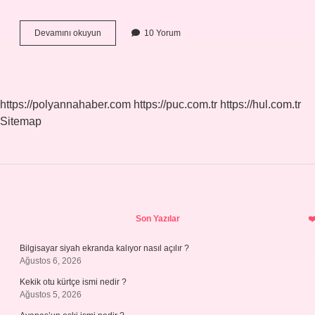
220
Devamını okuyun
10 Yorum
Volt
Kaç
Amperdir
https://polyannahaber.com
https://puc.com.tr
https://hul.com.tr
Sitemap
Sidebar
Son Yazılar
Bilgisayar siyah ekranda kalıyor nasıl açılır ?
Ağustos 6, 2026
Kekik otu kürtçe ismi nedir ?
Ağustos 5, 2026