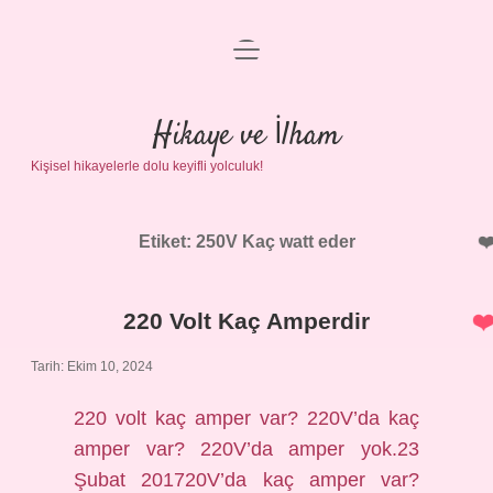
menüyü
Anasayfa
aç
Gizlilik Politikası
Hikaye ve İlham
Kişisel hikayelerle dolu keyifli yolculuk!
Yasal Uyarı
Hakkımızda
Etiket:
250V Kaç watt eder
220 Volt Kaç Amperdir
Tarih: Ekim 10, 2024
220 volt kaç amper var? 220V’da kaç
amper var? 220V’da amper yok.23
Şubat 201720V’da kaç amper var?