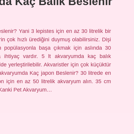
a Kaç Balık Beslenir
lenir? Yani 3 lepistes için en az 30 litrelik bir
in çok hızlı ürediğini duymuş olabilirsiniz. Dişi
an popülasyonla başa çıkmak için aslında 30
 ihtiyaç vardır. 5 lt akvaryumda kaç balık
de yerleştirilebilir. Akvaristler için çok küçüktür
re akvaryumda Kaç japon Beslenir? 30 litrede en
on için en az 50 litrelik akvaryum alın. 35 cm
t Kanki Pet Akvaryum…