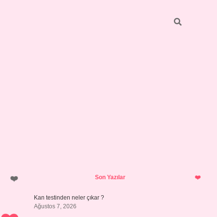
Sidebar
ilbet giri
Son Yazılar
Kan testinden neler çıkar ?
Ağustos 7, 2026