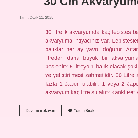
30 Cm Akvaryumd
Tarih: Ocak 11, 2025
30 litrelik akvaryumda kaç lepistes bes
akvaryuma ihtiyacınız var. Lepistesler
balıklar her ay yavru doğurur. Art
litreden daha büyük bir akvaryuma
beslenir? 5 litreye 1 balık olacak şekil
ve yetiştirilmesi zahmetlidir. 30 Lit
fazla 1 Japon olabilir. 1 veya 2 Jap
akvaryum kaç litre su alır? Kanki Pe
30
Devamını okuyun
Yorum Bırak
Cm
Akvaryumda
Kaç
Balık