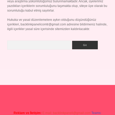
veya araştırma yükümlülüğümüz bulunmamaktadır. Ancak, üyelerimiz
yazdıkları içeriklerin sorumluluğunu taşımakta olup, siteye üye olarak bu
sorumluluğu kabul etmiş sayılırlar.
Hukuka ve yasal düzenlemelere aykırı olduğunu düşündüğünüz
içerikleri,
backlinkpanelicomtr@gmail.com
adresine bildirmeniz halinde,
ilgili içerikler yasal süre içerisinde sitemizden kaldırılacaktır.
Arama
p
Reklam ve İletişim:
E-mail:
backlinkpaneli@gmail.com
Teams: