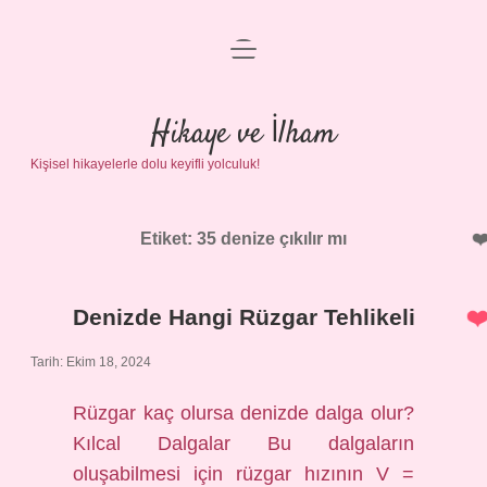
menüyü
Anasayfa
aç
Gizlilik Politikası
Hikaye ve İlham
Kişisel hikayelerle dolu keyifli yolculuk!
Yasal Uyarı
Hakkımızda
Etiket:
35 denize çıkılır mı
Denizde Hangi Rüzgar Tehlikeli
Tarih: Ekim 18, 2024
Rüzgar kaç olursa denizde dalga olur?
Kılcal Dalgalar Bu dalgaların
oluşabilmesi için rüzgar hızının V =