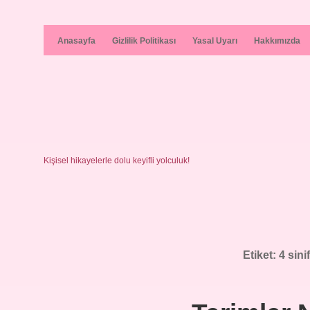
Anasayfa
Gizlilik Politikası
Yasal Uyarı
Hakkımızda
Kişisel hikayelerle dolu keyifli yolculuk!
Etiket:
4 sini