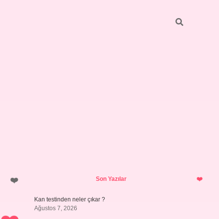
Sidebar
ilbet giri
Son Yazılar
Kan testinden neler çıkar ?
Ağustos 7, 2026