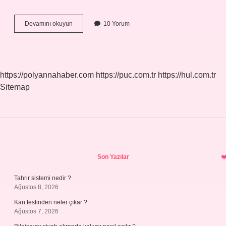
220
Devamını okuyun
10 Yorum
Volt
Kaç
Amperdir
https://polyannahaber.com
https://puc.com.tr
https://hul.com.tr
Sitemap
Sidebar
Son Yazılar
Tahrir sistemi nedir ?
Ağustos 8, 2026
Kan testinden neler çıkar ?
Ağustos 7, 2026