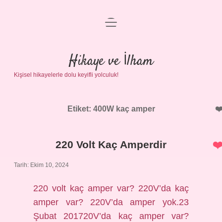
menüyü
Anasayfa
aç
Gizlilik Politikası
Hikaye ve İlham
Kişisel hikayelerle dolu keyifli yolculuk!
Yasal Uyarı
Hakkımızda
Etiket:
400W kaç amper
220 Volt Kaç Amperdir
Tarih: Ekim 10, 2024
220 volt kaç amper var? 220V’da kaç
amper var? 220V’da amper yok.23
Şubat 201720V’da kaç amper var?