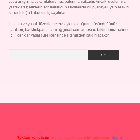
veya araştırma yükümlülüğümüz bulunmamaktadır. Ancak, üyelerimiz
yazdıkları içeriklerin sorumluluğunu taşımakta olup, siteye üye olarak bu
sorumluluğu kabul etmiş sayılırlar.
Hukuka ve yasal düzenlemelere aykırı olduğunu düşündüğünüz
içerikleri,
backlinkpanelicomtr@gmail.com
adresine bildirmeniz halinde,
ilgili içerikler yasal süre içerisinde sitemizden kaldırılacaktır.
Arama
p
Reklam ve İletişim:
E-mail:
backlinkpaneli@gmail.com
Teams: