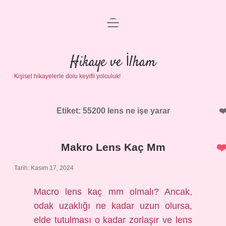
menüyü
Anasayfa
aç
Gizlilik Politikası
Hikaye ve İlham
Kişisel hikayelerle dolu keyifli yolculuk!
Yasal Uyarı
Hakkımızda
Etiket:
55200 lens ne işe yarar
Makro Lens Kaç Mm
Tarih: Kasım 17, 2024
Macro lens kaç mm olmalı? Ancak,
odak uzaklığı ne kadar uzun olursa,
elde tutulması o kadar zorlaşır ve lens