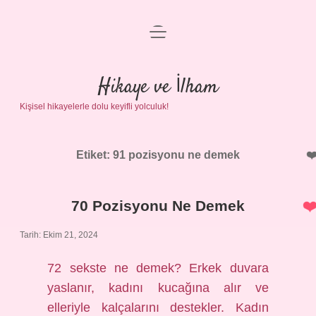
menüyü
Anasayfa
aç
Gizlilik Politikası
Hikaye ve İlham
Kişisel hikayelerle dolu keyifli yolculuk!
Yasal Uyarı
Hakkımızda
Etiket:
91 pozisyonu ne demek
70 Pozisyonu Ne Demek
Tarih: Ekim 21, 2024
72 sekste ne demek? Erkek duvara
yaslanır, kadını kucağına alır ve
elleriyle kalçalarını destekler. Kadın