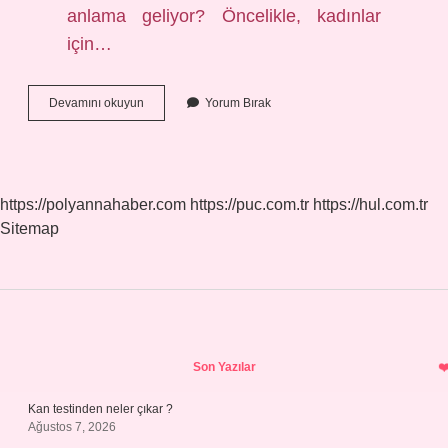
anlama geliyor? Öncelikle, kadınlar
için…
70
Devamını okuyun
Yorum Bırak
Pozisyonu
Ne
Demek
https://polyannahaber.com
https://puc.com.tr
https://hul.com.tr
Sitemap
Sidebar
Son Yazılar
Kan testinden neler çıkar ?
Ağustos 7, 2026