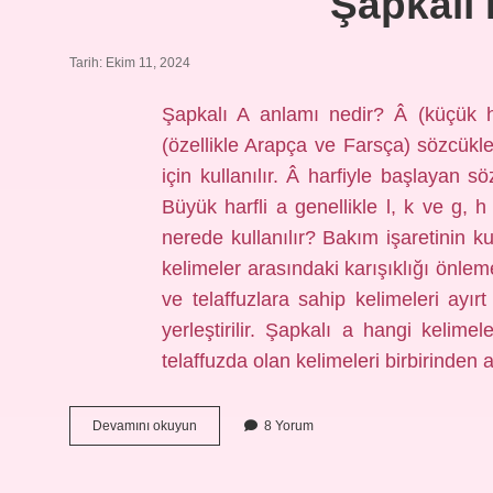
Şapkalı 
Tarih: Ekim 11, 2024
Şapkalı A anlamı nedir? Â (küçük h
(özellikle Arapça ve Farsça) sözcükl
için kullanılır. Â harfiyle başlayan 
Büyük harfli a genellikle l, k ve g, h
nerede kullanılır? Bakım işaretinin ku
kelimeler arasındaki karışıklığı önleme
ve telaffuzlara sahip kelimeleri ayırt
yerleştirilir. Şapkalı a hangi kelim
telaffuzda olan kelimeleri birbirinden
Şapkalı
Devamını okuyun
8 Yorum
Harfler
Nedir