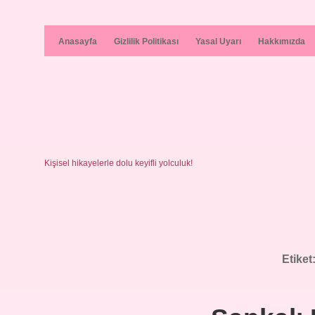
Anasayfa
Gizlilik Politikası
Yasal Uyarı
Hakkımızda
Kişisel hikayelerle dolu keyifli yolculuk!
Etiket