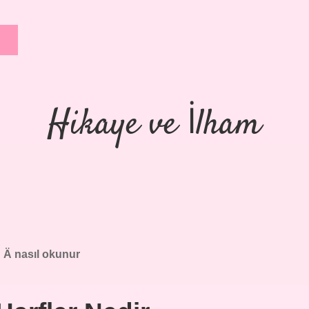
Hikaye ve İlham
:
Ä nasıl okunur