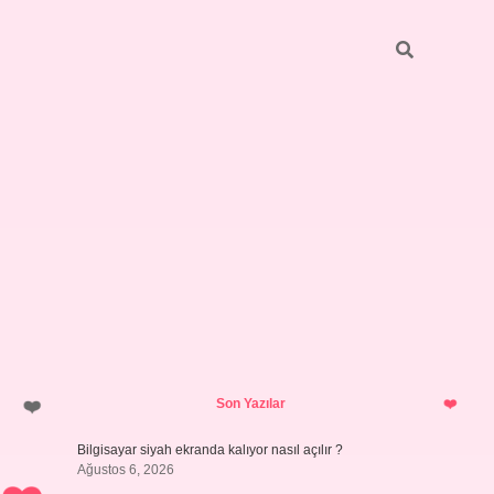
Sidebar
ilbet giri
Son Yazılar
Bilgisayar siyah ekranda kalıyor nasıl açılır ?
Ağustos 6, 2026