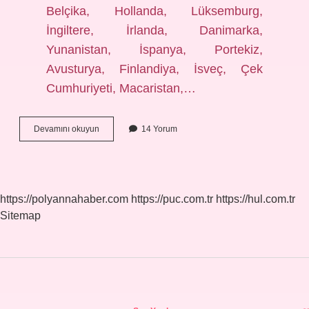
Belçika, Hollanda, Lüksemburg,
İngiltere, İrlanda, Danimarka,
Yunanistan, İspanya, Portekiz,
Avusturya, Finlandiya, İsveç, Çek
Cumhuriyeti, Macaristan,…
Türkiye
Devamını okuyun
14 Yorum
Avrupa
Birliği
Mi
https://polyannahaber.com
https://puc.com.tr
https://hul.com.tr
Sitemap
Sidebar