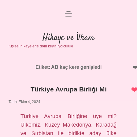
menüyü
Anasayfa
aç
Gizlilik Politikası
Hikaye ve İlham
Kişisel hikayelerle dolu keyifli yolculuk!
Yasal Uyarı
Hakkımızda
Etiket:
AB kaç kere genişledi
Türkiye Avrupa Birliği Mi
Tarih: Ekim 4, 2024
Türkiye Avrupa Birliğine üye mi?
Ülkemiz, Kuzey Makedonya, Karadağ
ve Sırbistan ile birlikte aday ülke