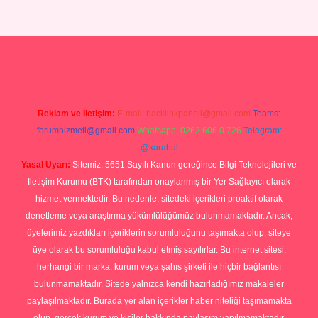
p
Reklam ve İletişim:
E-mail:
backlinkpaneli@gmail.com
Teams:
forumhizmeti@gmail.com
Whatsapp: 0262 606 0 726
Telegram:
@karabul
Yasal Uyarı:
Sitemiz, 5651 Sayılı Kanun gereğince Bilgi Teknolojileri ve
İletişim Kurumu (BTK) tarafından onaylanmış bir Yer Sağlayıcı olarak
hizmet vermektedir. Bu nedenle, sitedeki içerikleri proaktif olarak
denetleme veya araştırma yükümlülüğümüz bulunmamaktadır. Ancak,
üyelerimiz yazdıkları içeriklerin sorumluluğunu taşımakta olup, siteye
üye olarak bu sorumluluğu kabul etmiş sayılırlar. Bu internet sitesi,
herhangi bir marka, kurum veya şahıs şirketi ile hiçbir bağlantısı
bulunmamaktadır. Sitede yalnızca kendi hazırladığımız makaleler
paylaşılmaktadır. Burada yer alan içerikler haber niteliği taşımamakta