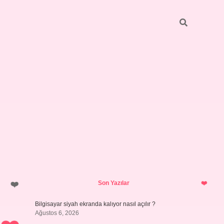
Sidebar
ilbet giri
Son Yazılar
Bilgisayar siyah ekranda kalıyor nasıl açılır ?
Ağustos 6, 2026