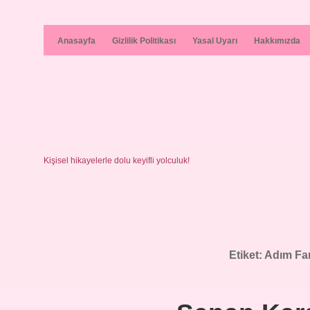
Anasayfa
Gizlilik Politikası
Yasal Uyarı
Hakkımızda
Kişisel hikayelerle dolu keyifli yolculuk!
Etiket:
Adım Far