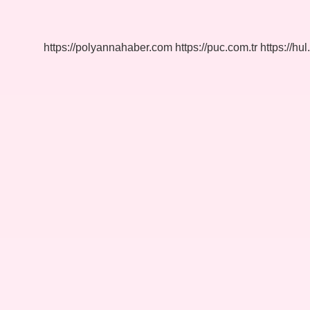
Eşi
Kimdir
https://polyannahaber.com
https://puc.com.tr
https://hul