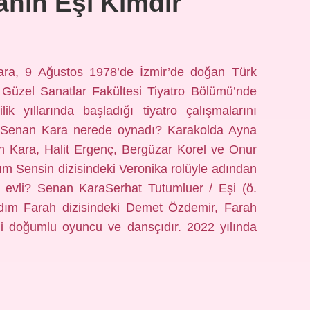
nın Eşi Kimdir
ra, 9 Ağustos 1978’de İzmir’de doğan Türk
 Güzel Sanatlar Fakültesi Tiyatro Bölümü’nde
ik yıllarında başladığı tiyatro çalışmalarını
ır. Senan Kara nerede oynadı? Karakolda Ayna
an Kara, Halit Ergenç, Bergüzar Korel ve Onur
nım Sensin dizisindeki Veronika rolüyle adından
le evli? Senan KaraSerhat Tutumluer / Eşi (ö.
dım Farah dizisindeki Demet Özdemir, Farah
 doğumlu oyuncu ve dansçıdır. 2022 yılında