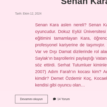
Senan Kara
Tarih: Ekim 12, 2024
Senan Kara aslen nereli? Senan Ka
oyuncudur. Dokuz Eylül Üniversitesi
eğitimini tamamlayan Kara, öğrencil
profesyonel kariyerine de taşımışt
Var ve Dışı Damat dizilerinde rol al
Saylak’ın başrollerini paylaştığı Vata
söz ettirdi. Serhat Tutumluer kimin
2007) Adım Farah’ın kocası kim? A
kimdir? Demet Özdemir Koç, Kocaeli
kendisi gibi oyuncu olan…
Senan
Devamını okuyun
14 Yorum
Karanın