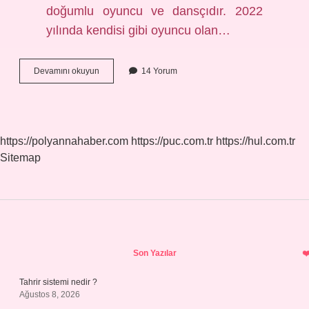
doğumlu oyuncu ve dansçıdır. 2022
yılında kendisi gibi oyuncu olan…
Senan
Devamını okuyun
14 Yorum
Karanın
Eşi
Kimdir
https://polyannahaber.com
https://puc.com.tr
https://hul.com.tr
Sitemap
Sidebar
Son Yazılar
Tahrir sistemi nedir ?
Ağustos 8, 2026