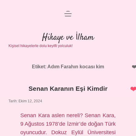
menüyü
Anasayfa
aç
Gizlilik Politikası
Hikaye ve İlham
Kişisel hikayelerle dolu keyifli yolculuk!
Yasal Uyarı
Hakkımızda
Etiket:
Adım Farahın kocası kim
Senan Karanın Eşi Kimdir
Tarih: Ekim 12, 2024
Senan Kara aslen nereli? Senan Kara,
9 Ağustos 1978’de İzmir’de doğan Türk
oyuncudur. Dokuz Eylül Üniversitesi