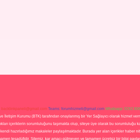
:
backlinkpaneli@gmail.com
Teams:
forumhizmeti@gmail.com
Whatsapp: 0262 606
ve İletişim Kurumu (BTK) tarafından onaylanmış bir Yer Sağlayıcı olarak hizmet verm
rı içeriklerin sorumluluğunu taşımakta olup, siteye üye olarak bu sorumluluğu kabul
a kendi hazırladığımız makaleler paylaşılmaktadır. Burada yer alan içerikler haber 
tamamen tesadüfidir. Sitemiz, kar amacı gütmeyen ve tamamen ücretsiz bir bilgi pay