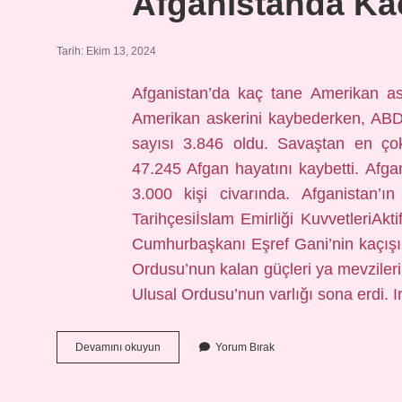
Afganistanda Kaç
Tarih: Ekim 13, 2024
Afganistan’da kaç tane Amerikan as
Amerikan askerini kaybederken, ABD 
sayısı 3.846 oldu. Savaştan en çok
47.245 Afgan hayatını kaybetti. Afga
3.000 kişi civarında. Afganistan’
Tarihçesiİslam Emirliği KuvvetleriAk
Cumhurbaşkanı Eşref Gani’nin kaçışı
Ordusu’nun kalan güçleri ya mevzilerin
Ulusal Ordusu’nun varlığı sona erdi. 
Afganistanda
Devamını okuyun
Yorum Bırak
Kaç
Taliban
Askeri