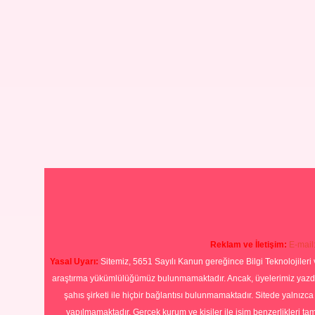
Reklam ve İletişim:
E-mail
Yasal Uyarı:
Sitemiz, 5651 Sayılı Kanun gereğince Bilgi Teknolojileri 
araştırma yükümlülüğümüz bulunmamaktadır. Ancak, üyelerimiz yazdıkla
şahıs şirketi ile hiçbir bağlantısı bulunmamaktadır. Sitede yalnızc
yapılmamaktadır. Gerçek kurum ve kişiler ile isim benzerlikleri 