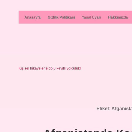
Anasayfa
Gizlilik Politikası
Yasal Uyarı
Hakkımızda
Kişisel hikayelerle dolu keyifli yolculuk!
Etiket:
Afganista