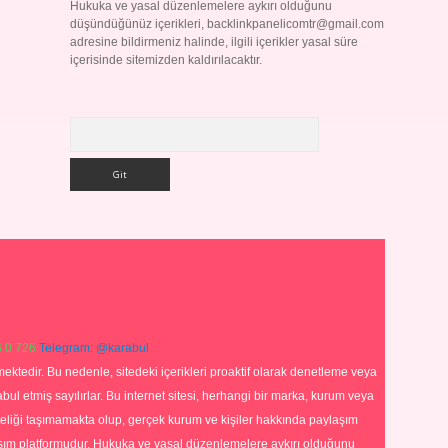
Hukuka ve yasal düzenlemelere aykırı olduğunu
düşündüğünüz içerikleri,
backlinkpanelicomtr@gmail.com
adresine bildirmeniz halinde, ilgili içerikler yasal süre
içerisinde sitemizden kaldırılacaktır.
Arama
 0 726
Telegram: @karabul
ektedir. Bu nedenle, sitedeki içerikleri proaktif olarak denetleme veya
 etmiş sayılırlar. Bu internet sitesi, herhangi bir marka, kurum veya
niteliği taşımamakta olup, gerçek kurum ve kişiler hakkında paylaşım
laşım platformudur. Hukuka ve yasal düzenlemelere aykırı olduğunu