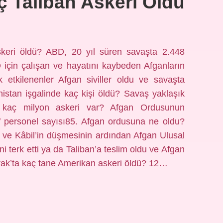
 Taliban Askeri Öldü
keri öldü? ABD, 20 yıl süren savaşta 2.448
için çalışan ve hayatını kaybeden Afganların
 etkilenenler Afgan siviller oldu ve savaşta
nistan işgalinde kaç kişi öldü? Savaş yaklaşık
ın kaç milyon askeri var? Afgan Ordusunun
tif personel sayısı85. Afgan ordusuna ne oldu?
 ve Kâbil’in düşmesinin ardından Afgan Ulusal
i terk etti ya da Taliban’a teslim oldu ve Afgan
Irak’ta kaç tane Amerikan askeri öldü? 12…