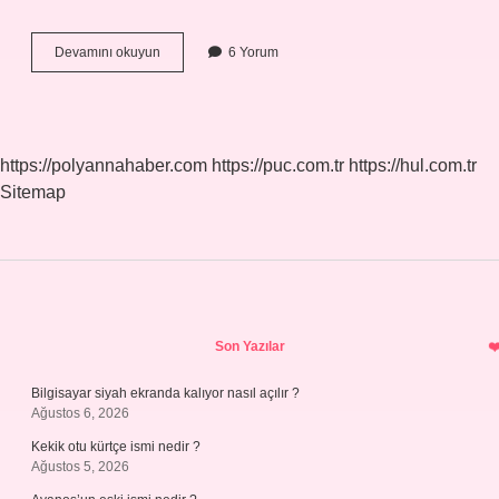
10
Devamını okuyun
6 Yorum
Teker
Kamyon
Hangi
Ehliyet
https://polyannahaber.com
https://puc.com.tr
https://hul.com.tr
Sitemap
Sidebar
Son Yazılar
Bilgisayar siyah ekranda kalıyor nasıl açılır ?
Ağustos 6, 2026
Kekik otu kürtçe ismi nedir ?
Ağustos 5, 2026