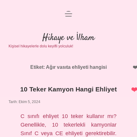
menüyü
Anasayfa
aç
Gizlilik Politikası
Hikaye ve İlham
Kişisel hikayelerle dolu keyifli yolculuk!
Yasal Uyarı
Hakkımızda
Etiket:
Ağır vasıta ehliyeti hangisi
10 Teker Kamyon Hangi Ehliyet
Tarih: Ekim 5, 2024
C sınıfı ehliyet 10 teker kullanır mı?
Genellikle, 10 tekerlekli kamyonlar
Sınıf C veya CE ehliyeti gerektirebilir.