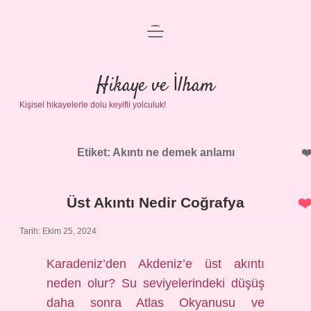
menüyü
Anasayfa
aç
Gizlilik Politikası
Hikaye ve İlham
Kişisel hikayelerle dolu keyifli yolculuk!
Yasal Uyarı
Hakkımızda
Etiket:
Akıntı ne demek anlamı
Üst Akıntı Nedir Coğrafya
Tarih: Ekim 25, 2024
Karadeniz’den Akdeniz’e üst akıntı
neden olur? Su seviyelerindeki düşüş
daha sonra Atlas Okyanusu ve