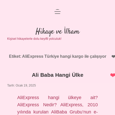
menüyü
Anasayfa
aç
Gizlilik Politikası
Hikaye ve İlham
Kişisel hikayelerle dolu keyifli yolculuk!
Yasal Uyarı
Hakkımızda
Etiket:
AliExpress Türkiye hangi kargo ile çalışıyor
Ali Baba Hangi Ülke
Tarih: Ocak 19, 2025
AliExpress hangi ülkeye ait?
AliExpress Nedir? AliExpress, 2010
yılında kurulan AliBaba Grubu’nun e-