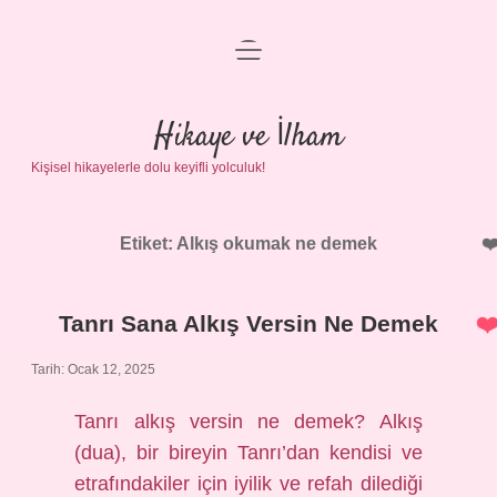
menüyü
Anasayfa
aç
Gizlilik Politikası
Hikaye ve İlham
Kişisel hikayelerle dolu keyifli yolculuk!
Yasal Uyarı
Hakkımızda
Etiket:
Alkış okumak ne demek
Tanrı Sana Alkış Versin Ne Demek
Tarih: Ocak 12, 2025
Tanrı alkış versin ne demek? Alkış
(dua), bir bireyin Tanrı’dan kendisi ve
etrafındakiler için iyilik ve refah dilediği