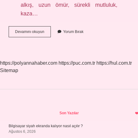
alkış, uzun ömür, sürekli mutluluk,
kaza…
Tanrı
Devamını okuyun
Yorum Bırak
Sana
Alkış
Versin
Ne
Demek
https://polyannahaber.com
https://puc.com.tr
https://hul.com.tr
Sitemap
Sidebar
Son Yazılar
Bilgisayar siyah ekranda kalıyor nasıl açılır ?
Ağustos 6, 2026