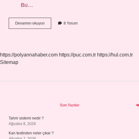
Bu…
Hangi
Devamını okuyun
8 Yorum
Amel
Daha
Hayırlıdır
https://polyannahaber.com
https://puc.com.tr
https://hul.com.tr
Sitemap
Sidebar
Son Yazılar
Tahrir sistemi nedir ?
Ağustos 8, 2026
Kan testinden neler çıkar ?
Ağustos 7, 2026