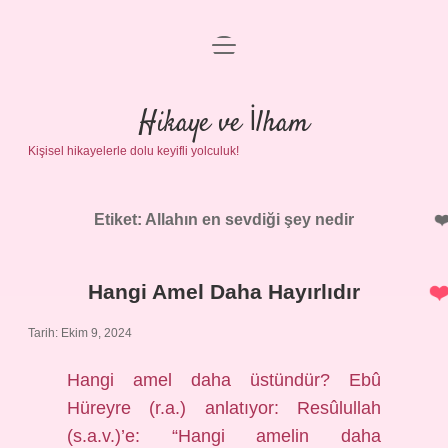
menüyü
Anasayfa
aç
Gizlilik Politikası
Hikaye ve İlham
Kişisel hikayelerle dolu keyifli yolculuk!
Yasal Uyarı
Hakkımızda
Etiket:
Allahın en sevdiği şey nedir
Hangi Amel Daha Hayırlıdır
Tarih: Ekim 9, 2024
Hangi amel daha üstündür? Ebû
Hüreyre (r.a.) anlatıyor: Resûlullah
(s.a.v.)’e: “Hangi amelin daha