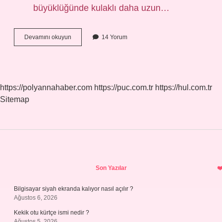
büyüklüğünde kulaklı daha uzun…
Alpaka
Devamını okuyun
14 Yorum
Hayvanı
Nerede
Yaşar
https://polyannahaber.com
https://puc.com.tr
https://hul.com.tr
Sitemap
Sidebar
Son Yazılar
Bilgisayar siyah ekranda kalıyor nasıl açılır ?
Ağustos 6, 2026
Kekik otu kürtçe ismi nedir ?
Ağustos 5, 2026