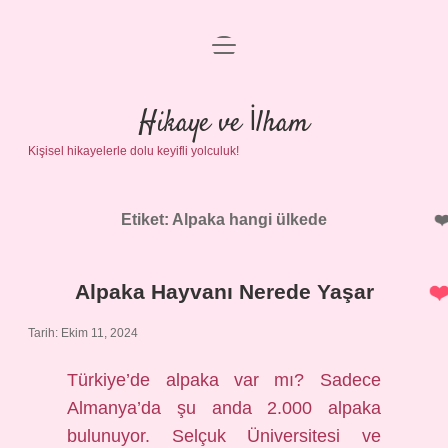
menüyü
Anasayfa
aç
Gizlilik Politikası
Hikaye ve İlham
Kişisel hikayelerle dolu keyifli yolculuk!
Yasal Uyarı
Hakkımızda
Etiket:
Alpaka hangi ülkede
Alpaka Hayvanı Nerede Yaşar
Tarih: Ekim 11, 2024
Türkiye’de alpaka var mı? Sadece
Almanya’da şu anda 2.000 alpaka
bulunuyor. Selçuk Üniversitesi ve