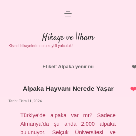
menüyü
Anasayfa
aç
Gizlilik Politikası
Hikaye ve İlham
Kişisel hikayelerle dolu keyifli yolculuk!
Yasal Uyarı
Hakkımızda
Etiket:
Alpaka yenir mi
Alpaka Hayvanı Nerede Yaşar
Tarih: Ekim 11, 2024
Türkiye’de alpaka var mı? Sadece
Almanya’da şu anda 2.000 alpaka
bulunuyor. Selçuk Üniversitesi ve