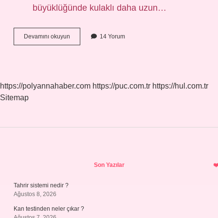
büyüklüğünde kulaklı daha uzun…
Alpaka
Devamını okuyun
14 Yorum
Hayvanı
Nerede
Yaşar
https://polyannahaber.com
https://puc.com.tr
https://hul.com.tr
Sitemap
Sidebar
Son Yazılar
Tahrir sistemi nedir ?
Ağustos 8, 2026
Kan testinden neler çıkar ?
Ağustos 7, 2026