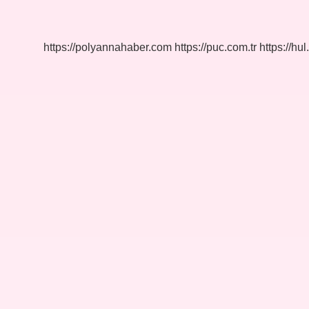
Nelerdir
https://polyannahaber.com
https://puc.com.tr
https://hul