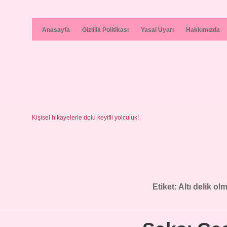
Anasayfa
Gizlilik Politikası
Yasal Uyarı
Hakkımızda
Kişisel hikayelerle dolu keyifli yolculuk!
Etiket:
Altı delik ol