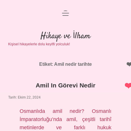
menüyü
Anasayfa
aç
Gizlilik Politikası
Hikaye ve İlham
Kişisel hikayelerle dolu keyifli yolculuk!
Yasal Uyarı
Hakkımızda
Etiket:
Amil nedir tarihte
Amil In Görevi Nedir
Tarih: Ekim 22, 2024
Osmanlıda amil nedir? Osmanlı
İmparatorluğu’nda amil, çeşitli tarihî
metinlerde ve farklı hukuk