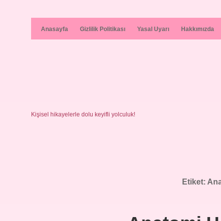
Anasayfa
Gizlilik Politikası
Yasal Uyarı
Hakkımızda
Kişisel hikayelerle dolu keyifli yolculuk!
Etiket:
Ana