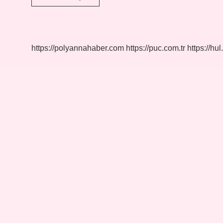
Hangi
Fakültede
https://polyannahaber.com
https://puc.com.tr
https://hul