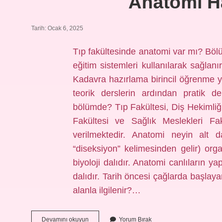
Anatomi H
Tarih: Ocak 6, 2025
Tıp fakültesinde anatomi var mı? Böl
eğitim sistemleri kullanılarak sağlanı
Kadavra hazırlama birincil öğrenme yö
teorik derslerin ardından pratik d
bölümde? Tıp Fakültesi, Diş Hekimliği 
Fakültesi ve Sağlık Meslekleri Fak
verilmektedir. Anatomi neyin alt
“diseksiyon” kelimesinden gelir) org
biyoloji dalıdır. Anatomi canlıların y
dalıdır. Tarih öncesi çağlarda başlayan
alanla ilgilenir?…
Anatomi
Devamını okuyun
Yorum Bırak