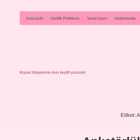
Anasayfa
Gizlilik Politikası
Yasal Uyarı
Hakkımızda
Kişisel hikayelerle dolu keyifli yolculuk!
Etiket:
A