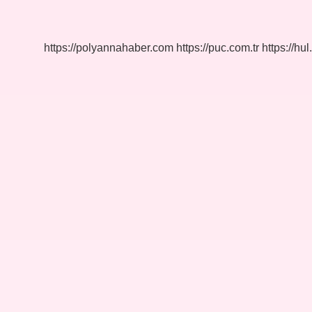
Var
Mı
https://polyannahaber.com
https://puc.com.tr
https://hul