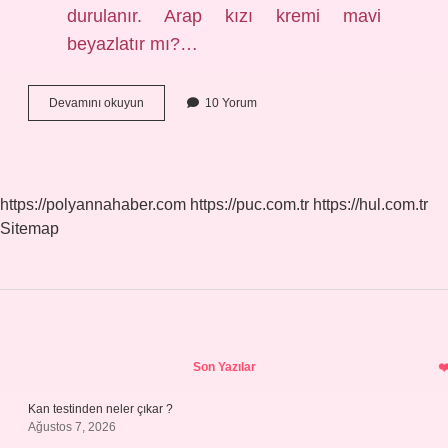
durulanır. Arap kızı kremi mavi
beyazlatır mı?…
Arap
Devamını okuyun
10 Yorum
Kızı
Kremi
Mi
Gündüz
Mü
https://polyannahaber.com
https://puc.com.tr
https://hul.com.tr
Sitemap
Sidebar
Son Yazılar
Kan testinden neler çıkar ?
Ağustos 7, 2026