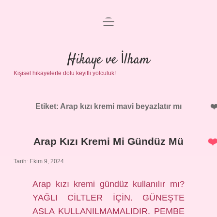
menüyü
Anasayfa
aç
Gizlilik Politikası
Hikaye ve İlham
Kişisel hikayelerle dolu keyifli yolculuk!
Yasal Uyarı
Hakkımızda
Etiket:
Arap kızı kremi mavi beyazlatır mı
Arap Kızı Kremi Mi Gündüz Mü
Tarih: Ekim 9, 2024
Arap kızı kremi gündüz kullanılır mı?
YAĞLI CİLTLER İÇİN. GÜNEŞTE
ASLA KULLANILMAMALIDIR. PEMBE