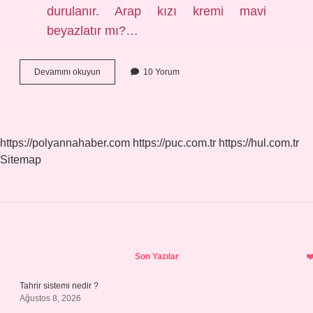
durulanır. Arap kızı kremi mavi
beyazlatır mı?…
Arap
Devamını okuyun
10 Yorum
Kızı
Kremi
Mi
Gündüz
Mü
https://polyannahaber.com
https://puc.com.tr
https://hul.com.tr
Sitemap
Sidebar
Son Yazılar
Tahrir sistemi nedir ?
Ağustos 8, 2026