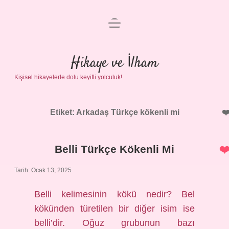
menüyü
Anasayfa
aç
Gizlilik Politikası
Hikaye ve İlham
Kişisel hikayelerle dolu keyifli yolculuk!
Yasal Uyarı
Hakkımızda
Etiket:
Arkadaş Türkçe kökenli mi
Belli Türkçe Kökenli Mi
Tarih: Ocak 13, 2025
Belli kelimesinin kökü nedir? Bel
kökünden türetilen bir diğer isim ise
belli’dir. Oğuz grubunun bazı