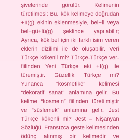
şivelerinde görülür. Kelimenin
türetilmesi; Bu, kök kelimeye doğrudan
+II(g) ekinin eklenmesiyle, bel+li veya
bel+gü+lü(g) şeklinde yapılabilir;
Ayrıca, kök bel için iki farklı isim veren
eklerin dizilimi ile de oluşabilir. Veri
Türkçe kökenli mi? Türkçe-Türkçe ver-
fiilinden Yeni Türkçe eki +I(g) ile
türemiştir. Güzellik Türkçe mi?
Yunanca “kosmetikē” kelimesi
“dekoratif sanat” anlamına gelir. Bu
kelime “kosmein” fiilinden türetilmiştir
ve “süslemek” anlamına gelir. Jest
Türkçe kökenli mi? Jest – Nişanyan
Sözlüğü. Fransızca geste kelimesinden
ödünç alınmış bir kelimedir ve