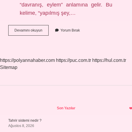
“davranış, eylem” anlamına gelir. Bu
kelime, “yapılmış şey,…
Belli
Devamını okuyun
Yorum Bırak
Türkçe
Kökenli
Mi
https://polyannahaber.com
https://puc.com.tr
https://hul.com.tr
Sitemap
Sidebar
Son Yazılar
Tahrir sistemi nedir ?
Ağustos 8, 2026