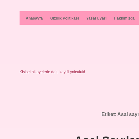
Anasayfa
Gizlilik Politikası
Yasal Uyarı
Hakkımızda
Kişisel hikayelerle dolu keyifli yolculuk!
Etiket:
Asal sayı