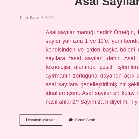
Asal Sayıla
Tarih: Kasım 7, 2024
Asal sayılar mantığı nedir? Örneğin, 1
sayısı yalnızca 1 ve 11’e, yani kendis
kendisinden ve 1’den başka böleni o
sayılara “asal sayılar” denir. Asal 
teknolojisi alanında çeşitli işlemle
ayırmanın zorluğuna dayanan açık ana
asal sayılara genelleştirilmiş bir şe
idealleri içerir. Asal sayılar en kola
nasıl anlarız? Sayımıza n diyelim. n’
Asal
Devamını okuyun
Yorum Bırak
Sayılar
Nerede
Tanımlı