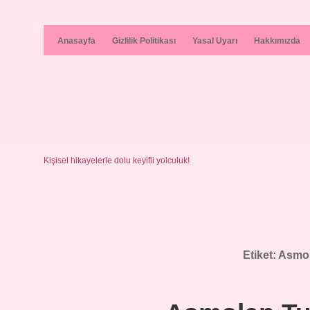
Anasayfa
Gizlilik Politikası
Yasal Uyarı
Hakkımızda
Kişisel hikayelerle dolu keyifli yolculuk!
Etiket:
Asmole