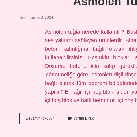
Asmolen Tuğ
Tarih: Kasım 8, 2024
Asmolen tuğla nerede kullanılır? Boşl
ses yalıtımı sağlayan ürünlerdir. Binan
beton kalınlığına bağlı olarak iht
kullanabilirsiniz. Boşluklu bloklar
Döşeme betonu için kalıp gerekli
Yönetmeliğe göre, asmolen dişli döşem
bağlı olarak tüm deprem bölgelerind
yapılır? En ağır içi boş blok kilden ya
içi boş blok ve hafif betondur. İçi b
Asmolen
Devamını okuyun
Yorum Bırak
Tuğla
Ne
Işe