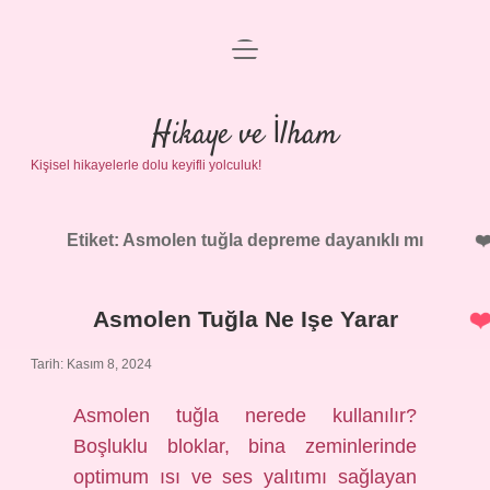
menüyü
Anasayfa
aç
Gizlilik Politikası
Hikaye ve İlham
Kişisel hikayelerle dolu keyifli yolculuk!
Yasal Uyarı
Hakkımızda
Etiket:
Asmolen tuğla depreme dayanıklı mı
Asmolen Tuğla Ne Işe Yarar
Tarih: Kasım 8, 2024
Asmolen tuğla nerede kullanılır?
Boşluklu bloklar, bina zeminlerinde
optimum ısı ve ses yalıtımı sağlayan