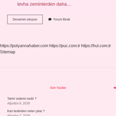
levha zeminlerden daha…
Asmolen
Devamını okuyun
Yorum Bırak
Tuğla
Ne
Işe
Yarar
https://polyannahaber.com
https://puc.com.tr
https://hul.com.tr
Sitemap
Sidebar
Son Yazılar
Tahrir sistemi nedir ?
Ağustos 8, 2026
Kan testinden neler çıkar ?
Ağustos 7, 2026