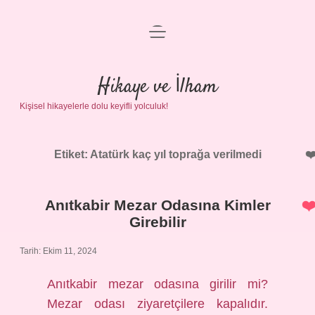
menüyü
Anasayfa
aç
Gizlilik Politikası
Hikaye ve İlham
Kişisel hikayelerle dolu keyifli yolculuk!
Yasal Uyarı
Hakkımızda
Etiket:
Atatürk kaç yıl toprağa verilmedi
Anıtkabir Mezar Odasına Kimler
Girebilir
Tarih: Ekim 11, 2024
Anıtkabir mezar odasına girilir mi?
Mezar odası ziyaretçilere kapalıdır.