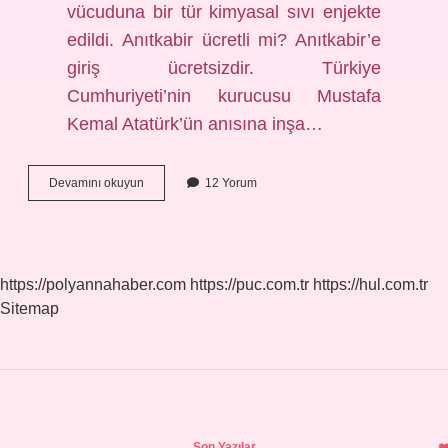
vücuduna bir tür kimyasal sıvı enjekte
edildi. Anıtkabir ücretli mi? Anıtkabir’e
giriş ücretsizdir. Türkiye
Cumhuriyeti’nin kurucusu Mustafa
Kemal Atatürk’ün anısına inşa…
Anıtkabir
Devamını okuyun
12 Yorum
Mezar
Odasına
Kimler
Girebilir
https://polyannahaber.com
https://puc.com.tr
https://hul.com.tr
Sitemap
Sidebar
Son Yazılar