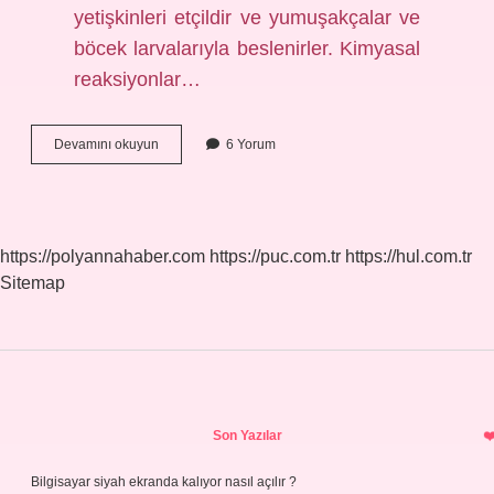
yetişkinleri etçildir ve yumuşakçalar ve
böcek larvalarıyla beslenirler. Kimyasal
reaksiyonlar…
Ateş
Devamını okuyun
6 Yorum
Böcekleri
Neden
Işık
Üretiyor
https://polyannahaber.com
https://puc.com.tr
https://hul.com.tr
Sitemap
Sidebar
Son Yazılar
Bilgisayar siyah ekranda kalıyor nasıl açılır ?