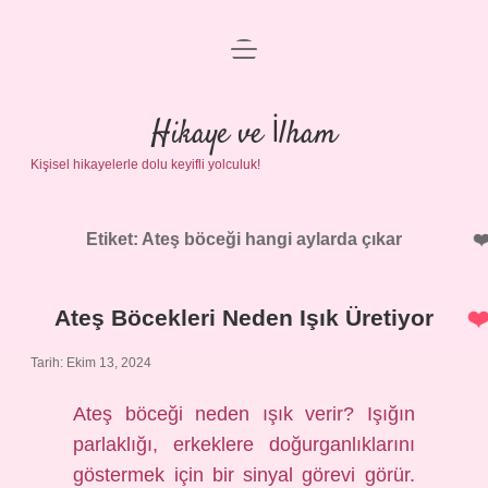
menüyü
Anasayfa
aç
Gizlilik Politikası
Hikaye ve İlham
Kişisel hikayelerle dolu keyifli yolculuk!
Yasal Uyarı
Hakkımızda
Etiket:
Ateş böceği hangi aylarda çıkar
Ateş Böcekleri Neden Işık Üretiyor
Tarih: Ekim 13, 2024
Ateş böceği neden ışık verir? Işığın
parlaklığı, erkeklere doğurganlıklarını
göstermek için bir sinyal görevi görür.