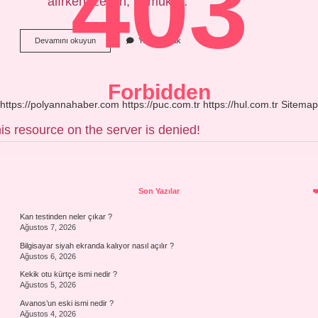
403
alırken, zeytin, pamuk,…
Aydından
Devamını okuyun
Yorum Bırak
Yiyecek
Ne
Alınır
Forbidden
https://polyannahaber.com
https://puc.com.tr
https://hul.com.tr
Sitemap
is resource on the server is denied!
Sidebar
Son Yazılar
Kan testinden neler çıkar ?
Ağustos 7, 2026
Bilgisayar siyah ekranda kalıyor nasıl açılır ?
Ağustos 6, 2026
Kekik otu kürtçe ismi nedir ?
Ağustos 5, 2026
Avanos’un eski ismi nedir ?
Ağustos 4, 2026