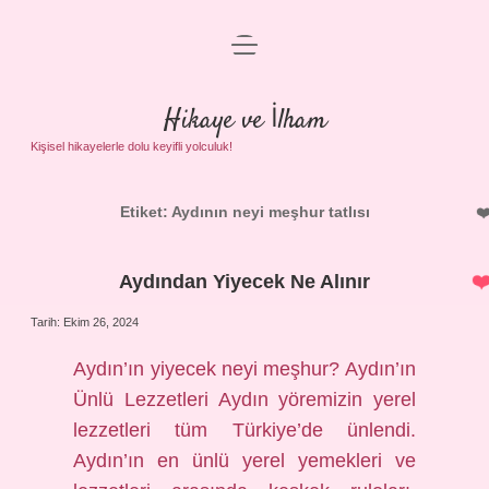
menüyü
Anasayfa
aç
Gizlilik Politikası
Hikaye ve İlham
Yasal Uyarı
Kişisel hikayelerle dolu keyifli yolculuk!
Hakkımızda
Etiket:
Aydının neyi meşhur tatlısı
Aydından Yiyecek Ne Alınır
Tarih: Ekim 26, 2024
Aydın’ın yiyecek neyi meşhur? Aydın’ın
Ünlü Lezzetleri Aydın yöremizin yerel
lezzetleri tüm Türkiye’de ünlendi.
Aydın’ın en ünlü yerel yemekleri ve