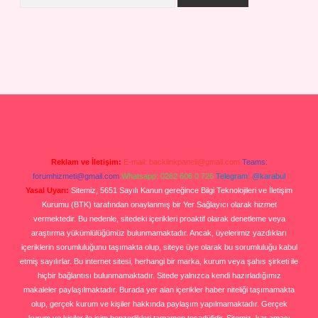
Reklam ve İletişim:
E-mail:
backlinkpaneli@gmail.com
Teams:
forumhizmeti@gmail.com
Whatsapp: 0262 606 0 726
Telegram: @karabul
Yasal Uyarı:
Sitemiz, 5651 Sayılı Kanun gereğince Bilgi Teknolojileri ve İletişim
Kurumu (BTK) tarafından onaylanmış bir Yer Sağlayıcı olarak hizmet
vermektedir. Bu nedenle, sitedeki içerikleri proaktif olarak denetleme veya
araştırma yükümlülüğümüz bulunmamaktadır. Ancak, üyelerimiz yazdıkları
içeriklerin sorumluluğunu taşımakta olup, siteye üye olarak bu sorumluluğu kabul
etmiş sayılırlar. Bu internet sitesi, herhangi bir marka, kurum veya şahıs şirketi ile
hiçbir bağlantısı bulunmamaktadır. Sitede yalnızca kendi hazırladığımız
makaleler paylaşılmaktadır. Burada yer alan içerikler haber niteliği taşımamakta
olup, gerçek kurum ve kişiler hakkında paylaşım yapılmamaktadır. Gerçek
kurum ve kişiler ile isim benzerlikleri tamamen tesadüfidir. Sitemiz, kar amacı