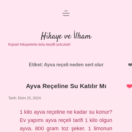
menüyü
Anasayfa
aç
Gizlilik Politikası
Hikaye ve İlham
Kişisel hikayelerle dolu keyifli yolculuk!
Yasal Uyarı
Hakkımızda
Etiket:
Ayva reçeli neden sert olur
Ayva Reçeline Su Katılır Mı
Tarih: Ekim 25, 2024
1 kilo ayva reçeline ne kadar su konur?
Ev yapımı ayva reçeli tarifi 1 kilo olgun
ayva. 800 gram toz şeker. 1 limonun