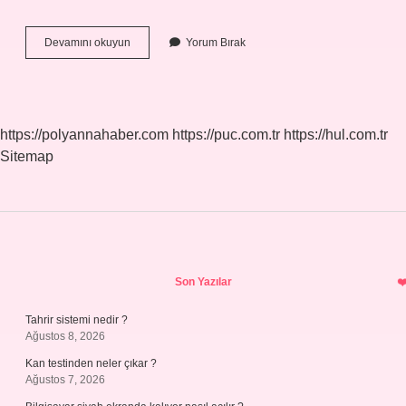
Ayva
Devamını okuyun
Yorum Bırak
Reçeline
Su
Katılır
Mı
https://polyannahaber.com
https://puc.com.tr
https://hul.com.tr
Sitemap
Sidebar
Son Yazılar
Tahrir sistemi nedir ?
Ağustos 8, 2026
Kan testinden neler çıkar ?
Ağustos 7, 2026