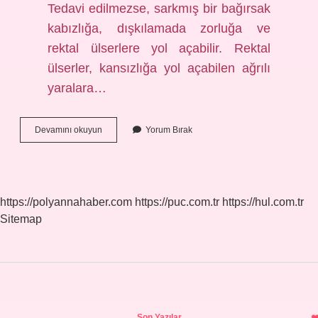
Tedavi edilmezse, sarkmış bir bağırsak
kabızlığa, dışkılamada zorluğa ve
rektal ülserlere yol açabilir. Rektal
ülserler, kansızlığa yol açabilen ağrılı
yaralara…
Bağırsak
Devamını okuyun
Yorum Bırak
Sarkması
Hangi
Bölüm
Bakar
https://polyannahaber.com
https://puc.com.tr
https://hul.com.tr
Sitemap
Sidebar
Son Yazılar