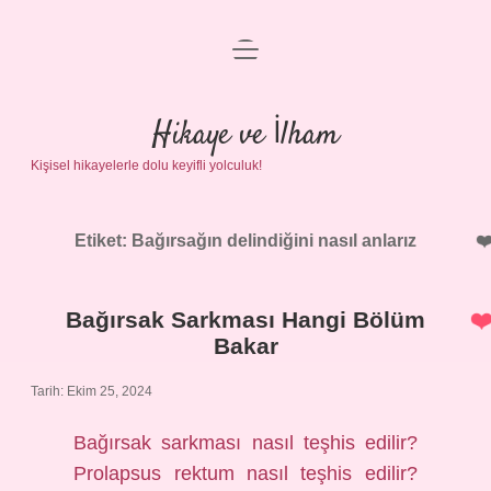
menüyü
Anasayfa
aç
Gizlilik Politikası
Hikaye ve İlham
Kişisel hikayelerle dolu keyifli yolculuk!
Yasal Uyarı
Hakkımızda
Etiket:
Bağırsağın delindiğini nasıl anlarız
Bağırsak Sarkması Hangi Bölüm
Bakar
Tarih: Ekim 25, 2024
Bağırsak sarkması nasıl teşhis edilir?
Prolapsus rektum nasıl teşhis edilir?