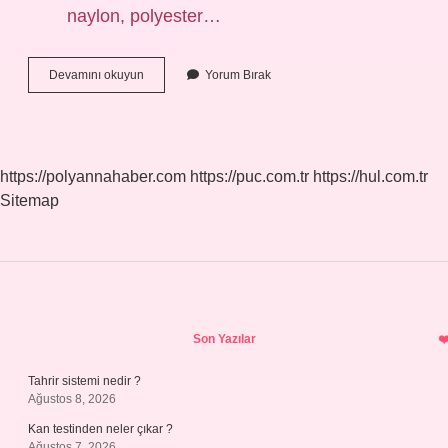
naylon, polyester…
Bambu
Devamını okuyun
Yorum Bırak
Halı
Farkı
Nedir
https://polyannahaber.com
https://puc.com.tr
https://hul.com.tr
Sitemap
Sidebar
Son Yazılar
Tahrir sistemi nedir ?
Ağustos 8, 2026
Kan testinden neler çıkar ?
Ağustos 7, 2026