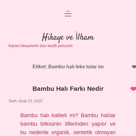
menüyü
Anasayfa
aç
Gizlilik Politikası
Hikaye ve İlham
Kişisel hikayelerle dolu keyifli yolculuk!
Yasal Uyarı
Hakkımızda
Etiket:
Bambu halı leke tutar mı
Bambu Halı Farkı Nedir
Tarih: Ocak 15, 2025
Bambu halı kaliteli mi? Bambu halılar
bambu bitkisinin liflerinden yapılır ve
bu nedenle organik, sentetik olmayan