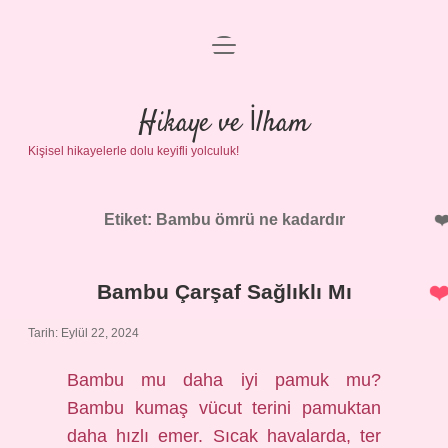
menüyü
Anasayfa
aç
Gizlilik Politikası
Hikaye ve İlham
Kişisel hikayelerle dolu keyifli yolculuk!
Yasal Uyarı
Hakkımızda
Etiket:
Bambu ömrü ne kadardır
Bambu Çarşaf Sağlıklı Mı
Tarih: Eylül 22, 2024
Bambu mu daha iyi pamuk mu?
Bambu kumaş vücut terini pamuktan
daha hızlı emer. Sıcak havalarda, ter