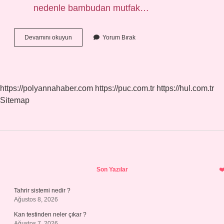
nedenle bambudan mutfak…
Bambu
Devamını okuyun
Yorum Bırak
Çarşaf
Sağlıklı
Mı
https://polyannahaber.com
https://puc.com.tr
https://hul.com.tr
Sitemap
Sidebar
Son Yazılar
Tahrir sistemi nedir ?
Ağustos 8, 2026
Kan testinden neler çıkar ?
Ağustos 7, 2026