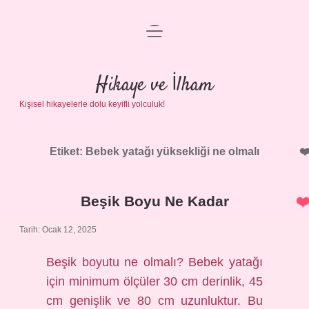
menüyü
Anasayfa
aç
Gizlilik Politikası
Hikaye ve İlham
Kişisel hikayelerle dolu keyifli yolculuk!
Yasal Uyarı
Hakkımızda
Etiket:
Bebek yatağı yüksekliği ne olmalı
Beşik Boyu Ne Kadar
Tarih: Ocak 12, 2025
Beşik boyutu ne olmalı? Bebek yatağı
için minimum ölçüler 30 cm derinlik, 45
cm genişlik ve 80 cm uzunluktur. Bu