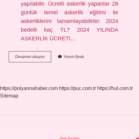
yapılabilir. Ücretli askerlik yapanlar 28
günlük temel askerlik eğitimi ile
askerliklerini tamamlayabilirler. 2024
bedelli kaç TL? 2024 YILINDA
ASKERLİK ÜCRETİ…
Bedelli
Devamını okuyun
Yorum Bırak
Askerlik
Için
Ne
Yapmam
Gerekiyor
https://polyannahaber.com
https://puc.com.tr
https://hul.com.tr
Sitemap
Sidebar
Son Yazılar