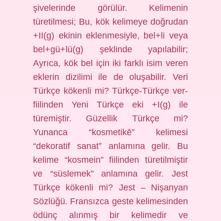
şivelerinde görülür. Kelimenin
türetilmesi; Bu, kök kelimeye doğrudan
+II(g) ekinin eklenmesiyle, bel+li veya
bel+gü+lü(g) şeklinde yapılabilir;
Ayrıca, kök bel için iki farklı isim veren
eklerin dizilimi ile de oluşabilir. Veri
Türkçe kökenli mi? Türkçe-Türkçe ver-
fiilinden Yeni Türkçe eki +I(g) ile
türemiştir. Güzellik Türkçe mi?
Yunanca “kosmetikē” kelimesi
“dekoratif sanat” anlamına gelir. Bu
kelime “kosmein” fiilinden türetilmiştir
ve “süslemek” anlamına gelir. Jest
Türkçe kökenli mi? Jest – Nişanyan
Sözlüğü. Fransızca geste kelimesinden
ödünç alınmış bir kelimedir ve