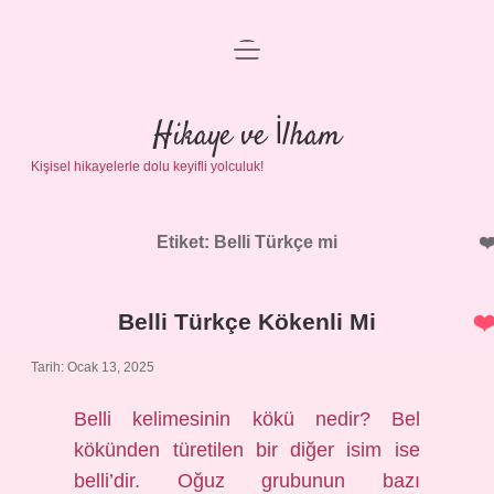
menüyü
Anasayfa
aç
Gizlilik Politikası
Hikaye ve İlham
Kişisel hikayelerle dolu keyifli yolculuk!
Yasal Uyarı
Hakkımızda
Etiket:
Belli Türkçe mi
Belli Türkçe Kökenli Mi
Tarih: Ocak 13, 2025
Belli kelimesinin kökü nedir? Bel
kökünden türetilen bir diğer isim ise
belli’dir. Oğuz grubunun bazı