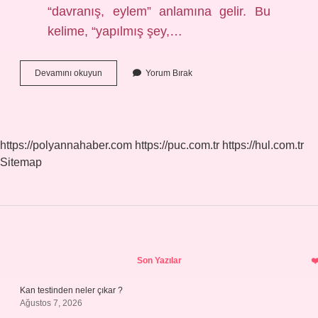
“davranış, eylem” anlamına gelir. Bu
kelime, “yapılmış şey,…
Belli
Devamını okuyun
Yorum Bırak
Türkçe
Kökenli
Mi
https://polyannahaber.com
https://puc.com.tr
https://hul.com.tr
Sitemap
Sidebar
Son Yazılar
Kan testinden neler çıkar ?
Ağustos 7, 2026