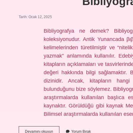
Bibliyogr
Tarih: Ocak 12, 2025
Bibliyografya ne demek? Bibliyog
koleksiyonudur. Antik Yunancada βιβ
kelimelerinden türetilmiştir ve “nitel
yazmak” anlamında kullanılır. Edebiy
kitapların açıklamaları ve tasvirlerind
değeri hakkında bilgi sağlamaktır. B
dizinidir. Ancak, kitapların han
bulunduğunu bize söylemez. Bibliyog
araştırmalarda kullanılan başlıca es
kaynaktır. Görüldüğü gibi kaynak Meha
Bilimsel araştırmalarda kullanılan eser
Bibliyografya
Devamını okuyun
Yorum Bırak