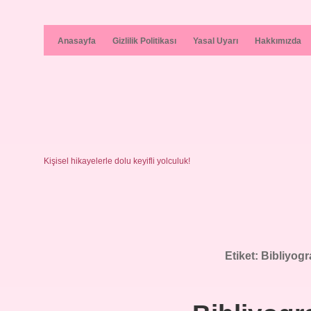
Anasayfa
Gizlilik Politikası
Yasal Uyarı
Hakkımızda
Kişisel hikayelerle dolu keyifli yolculuk!
Etiket:
Bibliyogra