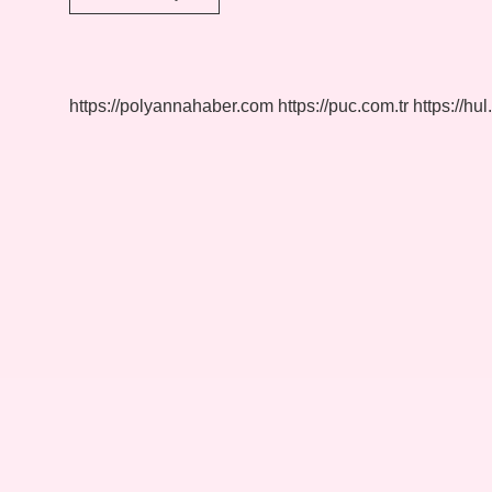
Nedir
Tez
https://polyannahaber.com
https://puc.com.tr
https://hul