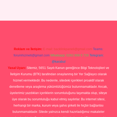
p
Reklam ve İletişim:
E-mail:
backlinkpaneli@gmail.com
Teams:
forumhizmeti@gmail.com
Whatsapp: 0262 606 0 726
Telegram:
@karabul
Yasal Uyarı:
Sitemiz, 5651 Sayılı Kanun gereğince Bilgi Teknolojileri ve
İletişim Kurumu (BTK) tarafından onaylanmış bir Yer Sağlayıcı olarak
hizmet vermektedir. Bu nedenle, sitedeki içerikleri proaktif olarak
denetleme veya araştırma yükümlülüğümüz bulunmamaktadır. Ancak,
üyelerimiz yazdıkları içeriklerin sorumluluğunu taşımakta olup, siteye
üye olarak bu sorumluluğu kabul etmiş sayılırlar. Bu internet sitesi,
herhangi bir marka, kurum veya şahıs şirketi ile hiçbir bağlantısı
bulunmamaktadır. Sitede yalnızca kendi hazırladığımız makaleler