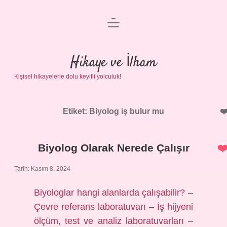
menüyü
Anasayfa
aç
Gizlilik Politikası
Hikaye ve İlham
Kişisel hikayelerle dolu keyifli yolculuk!
Yasal Uyarı
Hakkımızda
Etiket:
Biyolog iş bulur mu
Biyolog Olarak Nerede Çalışır
Tarih: Kasım 8, 2024
Biyologlar hangi alanlarda çalışabilir? –
Çevre referans laboratuvarı – İş hijyeni
ölçüm, test ve analiz laboratuvarları –