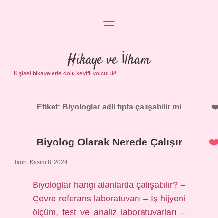
menüyü
Anasayfa
aç
Gizlilik Politikası
Hikaye ve İlham
Kişisel hikayelerle dolu keyifli yolculuk!
Yasal Uyarı
Hakkımızda
Etiket:
Biyologlar adli tıpta çalışabilir mi
Biyolog Olarak Nerede Çalışır
Tarih: Kasım 8, 2024
Biyologlar hangi alanlarda çalışabilir? –
Çevre referans laboratuvarı – İş hijyeni
ölçüm, test ve analiz laboratuvarları –