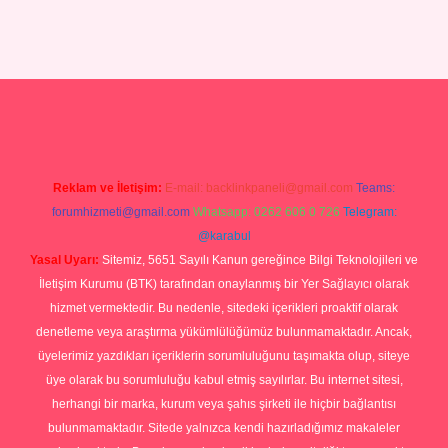
p
Reklam ve İletişim:
E-mail:
backlinkpaneli@gmail.com
Teams:
forumhizmeti@gmail.com
Whatsapp: 0262 606 0 726
Telegram:
@karabul
Yasal Uyarı:
Sitemiz, 5651 Sayılı Kanun gereğince Bilgi Teknolojileri ve
İletişim Kurumu (BTK) tarafından onaylanmış bir Yer Sağlayıcı olarak
hizmet vermektedir. Bu nedenle, sitedeki içerikleri proaktif olarak
denetleme veya araştırma yükümlülüğümüz bulunmamaktadır. Ancak,
üyelerimiz yazdıkları içeriklerin sorumluluğunu taşımakta olup, siteye
üye olarak bu sorumluluğu kabul etmiş sayılırlar. Bu internet sitesi,
herhangi bir marka, kurum veya şahıs şirketi ile hiçbir bağlantısı
bulunmamaktadır. Sitede yalnızca kendi hazırladığımız makaleler