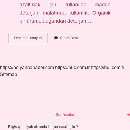
azaltmak için kullanılan madde
deterjan imalatında kullanılır. Organik
bir ürün olduğundan deterjan…
Boraks
Devamını okuyun
Yorum Bırak
Ile
Temizlik
Nasıl
Yapılır
https://polyannahaber.com
https://puc.com.tr
https://hul.com.tr
Sitemap
Sidebar
Son Yazılar
Bilgisayar siyah ekranda kalıyor nasıl açılır ?