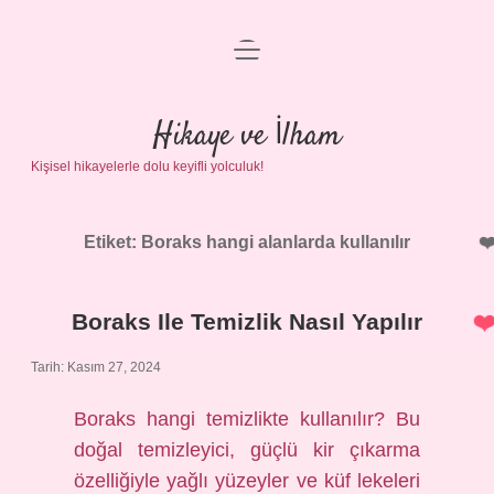
menüyü
Anasayfa
aç
Gizlilik Politikası
Hikaye ve İlham
Kişisel hikayelerle dolu keyifli yolculuk!
Yasal Uyarı
Hakkımızda
Etiket:
Boraks hangi alanlarda kullanılır
Boraks Ile Temizlik Nasıl Yapılır
Tarih: Kasım 27, 2024
Boraks hangi temizlikte kullanılır? Bu
doğal temizleyici, güçlü kir çıkarma
özelliğiyle yağlı yüzeyler ve küf lekeleri